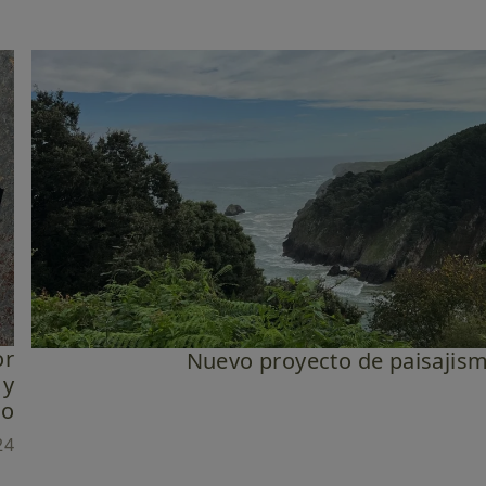
or
Nuevo proyecto de paisajism
 y
ño
24