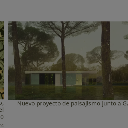
o,
Nuevo proyecto de paisajismo junto 
el
co
24